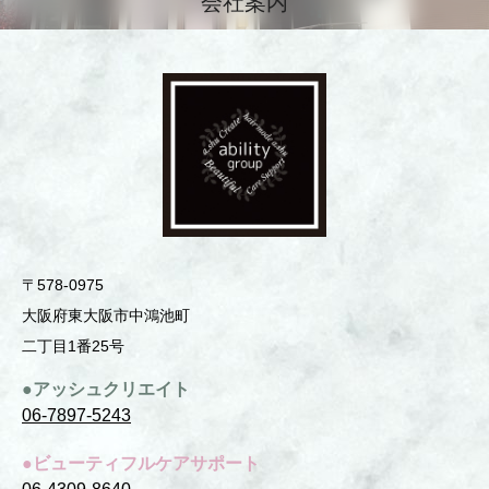
会社案内
〒578-0975
⼤阪府東⼤阪市中鴻池町
⼆丁⽬1番25号
●アッシュクリエイト
06-7897-5243
●ビューティフルケアサポート