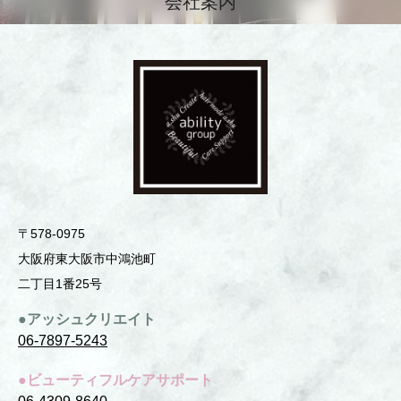
会社案内
〒578-0975
⼤阪府東⼤阪市中鴻池町
⼆丁⽬1番25号
●アッシュクリエイト
06-7897-5243
●ビューティフルケアサポート