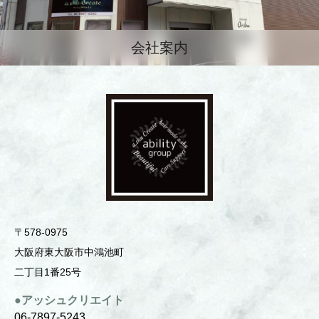
会社案内
〒578-0975
⼤阪府東⼤阪市中鴻池町
⼆丁⽬1番25号
●アッシュクリエイト
06-7897-5243