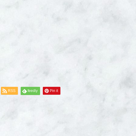
RSS
feedly
Pin it