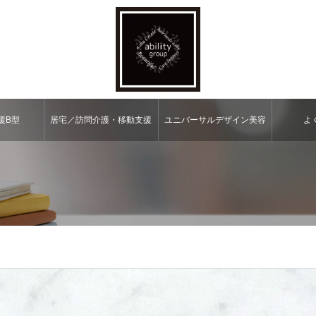
援B型
居宅／訪問介護・移動⽀援
ユニバーサルデザイン美容
よ
室