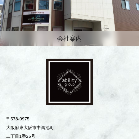
会社案内
〒578-0975
⼤阪府東⼤阪市中鴻池町
⼆丁⽬1番25号