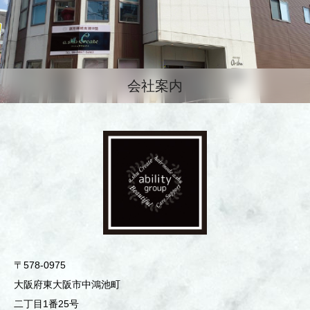
会社案内
〒578-0975
⼤阪府東⼤阪市中鴻池町
⼆丁⽬1番25号