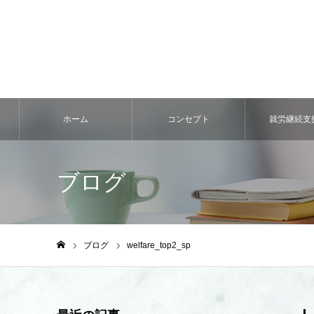
ホーム
コンセプト
就労継続⽀
ブログ
ブログ
welfare_top2_sp
ホーム