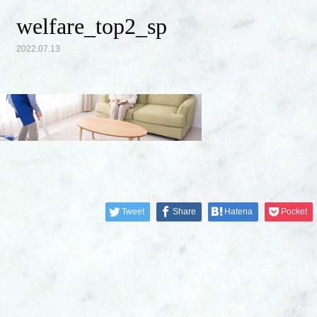
welfare_top2_sp
2022.07.13
Tweet
Share
Hatena
Pocket