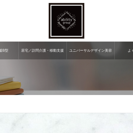
援B型
居宅／訪問介護・移動⽀援
ユニバーサルデザイン美容
よ
室