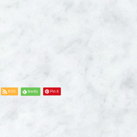
RSS
feedly
Pin it