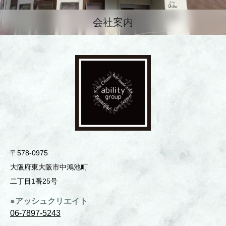
会社案内
〒578-0975
⼤阪府東⼤阪市中鴻池町
⼆丁⽬1番25号
●アッシュクリエイト
06-7897-5243