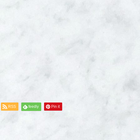
RSS
feedly
Pin it