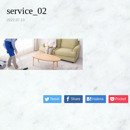
service_02
2022.07.13
Tweet
Share
Hatena
Pocket