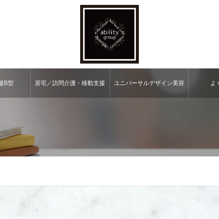
援B型
居宅／訪問介護・移動⽀援
ユニバーサルデザイン美容
よ
室