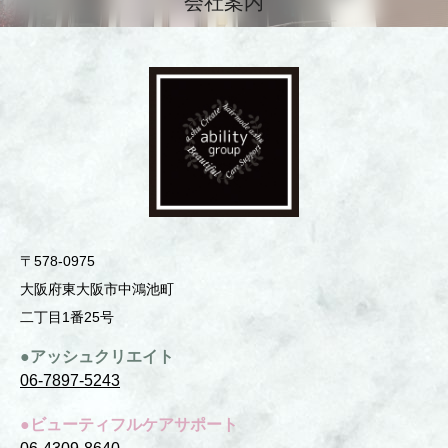
会社案内
〒578-0975
⼤阪府東⼤阪市中鴻池町
⼆丁⽬1番25号
●アッシュクリエイト
06-7897-5243
●ビューティフルケアサポート